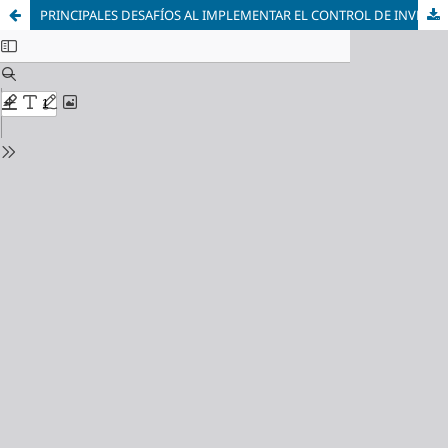
PRINCIPALES DESAFÍOS AL IMPLEMENTAR EL CONTROL DE INVENTARIOS DE ACUERDO CON EL ANEXO 24 EN EMPRESAS IMMEX